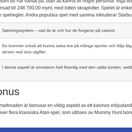
som du har väntat på, utan att känna till högre personal. Inga 
sad till 248 700,00 mynt, med lotteri skraplotter. Spelet är enkel
 spelregler. Andra populära spel med samma inkluderar Starburst
Satsningssystem – vad de är och hur de fungerar på casinot.
Du kommer också att kunna satsa live på många sporter och följa åtgä
skriver ned sina utgifter.
I denna aspekt är emulatorn helt förenlig med den valda tomten, webbp
onus
rknaden är bonusar en viktig aspekt av ett kasinos erbjudande
er flera klassiska Atari-spel, som utlöses av Mummy Hunt bonu