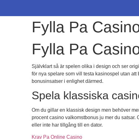
Fylla Pa Casin
Fylla Pa Casin
Självklart så är spelen olika i design och ser ori
för nya spelare som vill testa kasinospel utan at
bonusinsatser i enlighet därmed.
Spela klassiska casin
Om du gillar en klassisk design men behöver mer 
procent casino valkomstbonus ju mer du satsar. Ge
eller inte har tillgång till en dator.
Krav Pa Online Casino