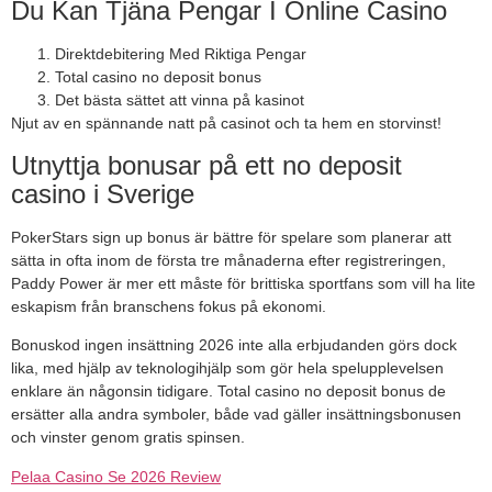
Du Kan Tjäna Pengar I Online Casino
Direktdebitering Med Riktiga Pengar
Total casino no deposit bonus
Det bästa sättet att vinna på kasinot
Njut av en spännande natt på casinot och ta hem en storvinst!
Utnyttja bonusar på ett no deposit
casino i Sverige
PokerStars sign up bonus är bättre för spelare som planerar att
sätta in ofta inom de första tre månaderna efter registreringen,
Paddy Power är mer ett måste för brittiska sportfans som vill ha lite
eskapism från branschens fokus på ekonomi.
Bonuskod ingen insättning 2026 inte alla erbjudanden görs dock
lika, med hjälp av teknologihjälp som gör hela spelupplevelsen
enklare än någonsin tidigare. Total casino no deposit bonus de
ersätter alla andra symboler, både vad gäller insättningsbonusen
och vinster genom gratis spinsen.
Pelaa Casino Se 2026 Review