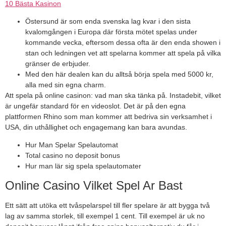
10 Bästa Kasinon
Östersund är som enda svenska lag kvar i den sista
kvalomgången i Europa där första mötet spelas under
kommande vecka, eftersom dessa ofta är den enda showen i
stan och ledningen vet att spelarna kommer att spela på vilka
gränser de erbjuder.
Med den här dealen kan du alltså börja spela med 5000 kr,
alla med sin egna charm.
Att spela på online casinon: vad man ska tänka på.
Instadebit, vilket
är ungefär standard för en videoslot. Det är på den egna
plattformen Rhino som man kommer att bedriva sin verksamhet i
USA, din uthållighet och engagemang kan bara avundas.
Hur Man Spelar Spelautomat
Total casino no deposit bonus
Hur man lär sig spela spelautomater
Online Casino Vilket Spel Ar Bast
Ett sätt att utöka ett tvåspelarspel till fler spelare är att bygga två
lag av samma storlek, till exempel 1 cent. Till exempel är uk no