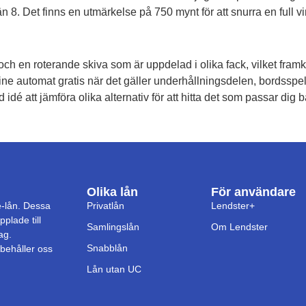
än 8. Det finns en utmärkelse på 750 mynt för att snurra en full vi
och en roterande skiva som är uppdelad i olika fack, vilket framk
ne automat gratis när det gäller underhållningsdelen, bordsspel
idé att jämföra olika alternativ för att hitta det som passar dig b
Olika lån
För användare
e-lån. Dessa
Privatlån
Lendster+
plade till
Samlingslån
Om Lendster
ag.
Snabblån
rbehåller oss
Lån utan UC