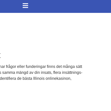
t
 har frågor eller funderingar finns det många sätt
ras samma mängd av din insats, flera insättnings-
entifiera de bästa Illinois onlinekasinon,