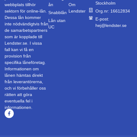
Stockholm
webbplats tillhör
ån
Om
sektorn för online-lån.
Lendster
Org.nr: 16612834
Snabblån
Dessa lån kommer
E-post:
Lån utan
inte nödvändigtvis från
hej@lendster.se
UC
de samarbetspartners
som är kopplade till
Lendster.se. I vissa
fall kan vi få en
provision från
specifika låneföretag.
Informationen om
lånen hämtas direkt
från leverantörerna,
och vi förbehåller oss
rätten att göra
eventuella fel i
informationen.