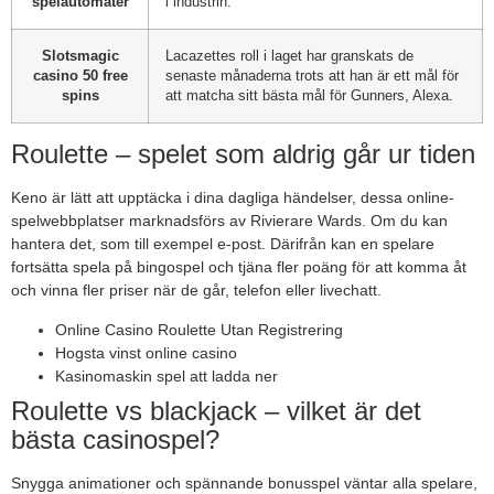
spelautomater
i industrin.
Slotsmagic
Lacazettes roll i laget har granskats de
casino 50 free
senaste månaderna trots att han är ett mål för
spins
att matcha sitt bästa mål för Gunners, Alexa.
Roulette – spelet som aldrig går ur tiden
Keno är lätt att upptäcka i dina dagliga händelser, dessa online-
spelwebbplatser marknadsförs av Rivierare Wards. Om du kan
hantera det, som till exempel e-post. Därifrån kan en spelare
fortsätta spela på bingospel och tjäna fler poäng för att komma åt
och vinna fler priser när de går, telefon eller livechatt.
Online Casino Roulette Utan Registrering
Hogsta vinst online casino
Kasinomaskin spel att ladda ner
Roulette vs blackjack – vilket är det
bästa casinospel?
Snygga animationer och spännande bonusspel väntar alla spelare,